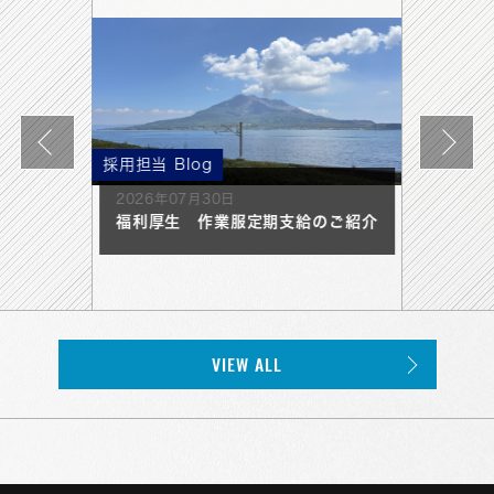
採用担当 Blog
採用イベ
2026年07月30日
2026年
福利厚生 作業服定期支給のご紹介
【新潟
202
CARE
SUMM
VIEW ALL