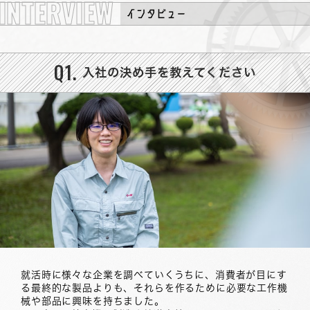
INTERVIEW
Q1.
入社の決め手を教えてください
会社紹介
仕事紹介
社員紹介
新潟県長岡で掴む暮らし
社内制度・教育制度・福利厚生
お知らせ
就活時に様々な企業を調べていくうちに、消費者が目にす
る最終的な製品よりも、それらを作るために必要な工作機
械や部品に興味を持ちました。