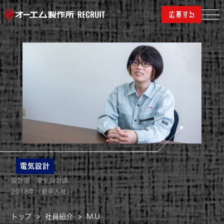
電気設計
設計部 電気設計課
2018年（新卒入社）
トップ
>
社員紹介
>
M.U