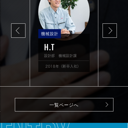
計
機械設計
機械設計
H.T
T.O
 研究開発課
設計部 機械設計課
設計部 機械設
9年（新卒入社）
2018年（新卒入社）
2020年（新
一覧ページへ