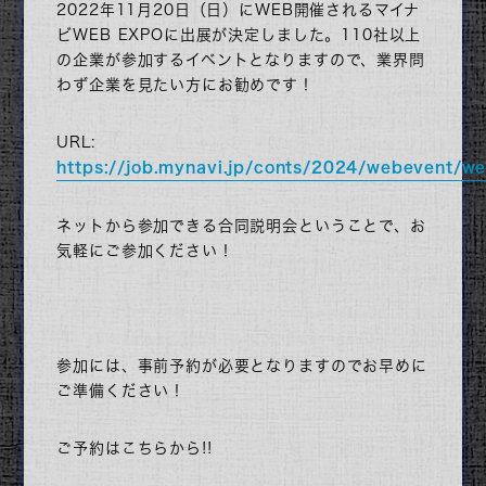
2022年11月20日（日）にWEB開催されるマイナ
ビWEB EXPOに出展が決定しました。110社以上
の企業が参加するイベントとなりますので、業界問
わず企業を見たい方にお勧めです！
URL:
https://job.mynavi.jp/conts/2024/webevent/
会社紹介
ネットから参加できる合同説明会ということで、お
気軽にご参加ください！
仕事紹介
社員紹介
新潟県長岡で掴む暮らし
参加には、事前予約が必要となりますのでお早めに
ご準備ください！
社内制度・教育制度・福利厚生
ご予約はこちらから!!
お知らせ