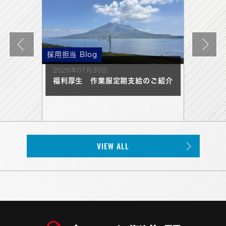
採用担当 Blog
採用イベ
2026年07月30日
2026年
福利厚生 作業服定期支給のご紹介
【新潟
202
CARE
SUMM
VIEW ALL